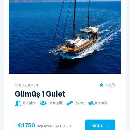
4.8/5
BOZBURUN
Gümüş 1 Gulet
8 Kabin
16 Kişilik
32mt
Klimalı
€
1750
Kirala
BAŞLAYAN FIYATLARLA