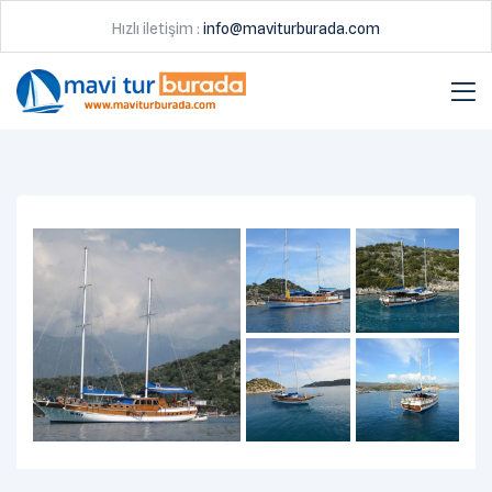
Hızlı iletişim :
info@maviturburada.com