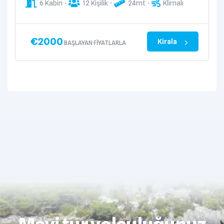
6 Kabin
12 Kişilik
24mt
Klimalı
€
2000
Kirala
BAŞLAYAN FIYATLARLA