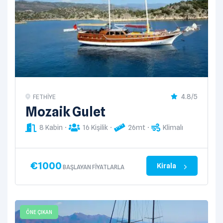
4.8/5
FETHIYE
Mozaik Gulet
8 Kabin
16 Kişilik
26mt
Klimalı
€
1000
Kirala
BAŞLAYAN FIYATLARLA
ÖNE ÇIKAN