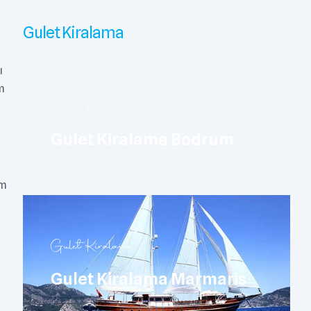
Gulet Kiralama
ı
m
Gulet Kiralama
Gulet Kiralama Bodrum
am
Gulet Kiralama
Gulet Kiralama Marmaris