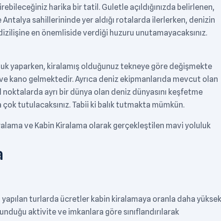
rebileceğiniz harika bir tatil. Guletle açıldığınızda belirlenen,
ntalya sahillerininde yer aldığı rotalarda ilerlerken, denizin
izilişine en önemliside verdiği huzuru unutamayacaksınız.
culuk yaparken, kiralamış olduğunuz tekneye göre değişmekte
y ve kano gelmektedir. Ayrıca deniz ekipmanlarıda mevcut olan
 noktalarda ayrı bir dünya olan deniz dünyasını keşfetme
ha çok tutulacaksınız. Tabii ki balık tutmakta mümkün.
iralama ve Kabin Kiralama olarak gerçekleştilen mavi yoluluk
a
n yapılan turlarda ücretler kabin kiralamaya oranla daha yüksek
unduğu aktivite ve imkanlara göre sınıflandırılarak