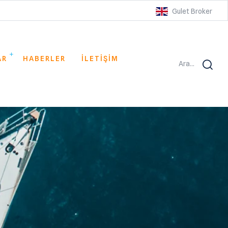
Gulet Broker
AR
HABERLER
İLETİŞİM
Ara...