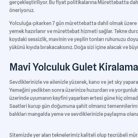
gerçekleştiriliyor. Bu fiyat politikalarına Mürettebatta dahil
öneriyoruz.
Yolculuğa çıkarken 7 gün mürettebatta dahil olmak üzere y
yemek hazırlanır ve mürettebat hizmeti sağlar. Tekne dur
koydaki sessizlik, mavinin ve yeşilin tonları ruhunuzu doy
yükünü kıyıda bırakacaksınız. Doğa sizi içine alacak ve büy
Mavi Yolculuk Gulet Kiralam
Sevdiklerinizle ve ailenizle yüzerek, kano ve jet sky yap
Yemeğini yedikten sonra üzerinize huzurdan ve yorgunluktan
üzerinde uyumanın keyfini yaşarken ertesi güne hiç olma
Saatleri kurup gün doğumuna şahit olmanız temennilerimi
balıkları mangalda yeme ve sevdiklerinizle paylaşma olana
Sitemizde yer alan teknelerimiz kaliteli olup tecrübeli mü