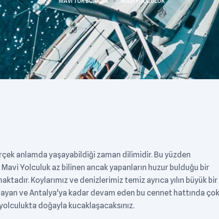
MAVI TUR BURADA
>
MAVI YOLCULUK
 gerçek anlamda yaşayabildiği zaman dilimidir. Bu yüzden
z. Mavi Yolculuk az bilinen ancak yapanların huzur bulduğu bir
aktadır. Koylarımız ve denizlerimiz temiz ayrıca yılın büyük bir
şlayan ve Antalya'ya kadar devam eden bu cennet hattında ço
bu yolculukta doğayla kucaklaşacaksınız.