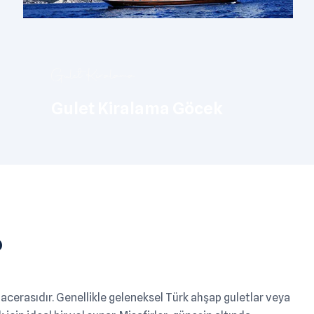
Gulet Kiralama
Gulet Kiralama Göcek
?
acerasıdır. Genellikle geleneksel Türk ahşap guletlar veya