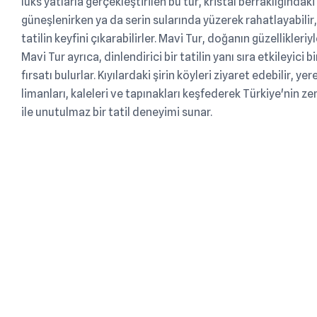
lüks yatlarla gerçekleştirilen bu tur, kristal berraklığındaki
güneşlenirken ya da serin sularında yüzerek rahatlayabilir, 
tatilin keyfini çıkarabilirler. Mavi Tur, doğanın güzellikler
Mavi Tur ayrıca, dinlendirici bir tatilin yanı sıra etkileyic
fırsatı bulurlar. Kıyılardaki şirin köyleri ziyaret edebilir, 
limanları, kaleleri ve tapınakları keşfederek Türkiye'nin z
ile unutulmaz bir tatil deneyimi sunar.