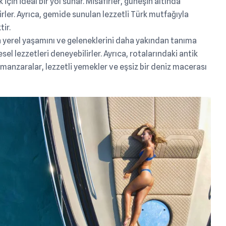
 için ideal bir yol sunar. Misafirler, güneşin altında
irler. Ayrıca, gemide sunulan lezzetli Türk mutfağıyla
tir.
lerin yerel yaşamını ve geleneklerini daha yakından tanıma
esel lezzetleri deneyebilirler. Ayrıca, rotalarındaki antik
m manzaralar, lezzetli yemekler ve eşsiz bir deniz macerası