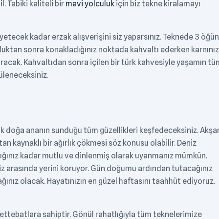
. Tabiki kaliteli bir
mavi yolculuk
için biz tekne kiralamayı
etecek kadar erzak alışverişini siz yaparsınız. Teknede 3 öğün
duktan sonra konakladığınız noktada kahvaltı ederken karnınız
uracak. Kahvaltıdan sonra içilen bir türk kahvesiyle yaşamın tü
üleneceksiniz.
a
arak doğa ananın sunduğu tüm güzellikleri keşfedeceksiniz. Akş
 kaynaklı bir ağırlık çökmesi söz konusu olabilir. Deniz
dığınız kadar mutlu ve dinlenmiş olarak uyanmanız mümkün.
z arasında yerini koruyor. Gün doğumu ardından tutacağınız
ğınız olacak. Hayatınızın en güzel haftasını taahhüt ediyoruz.
rettebatlara sahiptir. Gönül rahatlığıyla tüm teknelerimize