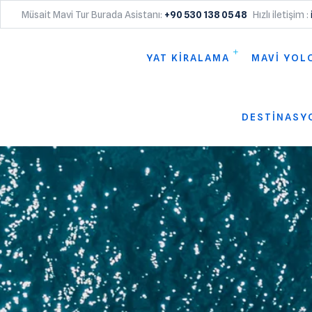
Müsait Mavi Tur Burada Asistanı:
+90 530 138 05 48
Hızlı iletişim :
YAT KİRALAMA
MAVİ YOL
DESTİNASY