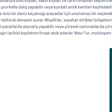
 sularıyla ünlü koyları, sakin koyları ve tarihi limanları keşfetmek
şnorkelle dalış yapabilir veya kıyıdaki antik kentleri keşfedebil
iyle dolu bir deniz kaçamağı arayanlar için unutulmaz bir seçenek
i bir kültürel deneyim sunar. Misafirler, seyahat ettikleri bölge
yerel pazarlarda alışveriş yapabilir veya yöresel restoranlarda yör
engin tarihini keşfetme fırsatı elde ederler. Mavi Tur, muhteşe