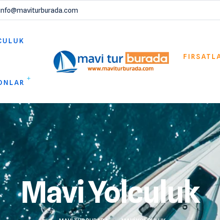
info@maviturburada.com
CULUK
FIRSATL
ONLAR
Mavi Yolculuk