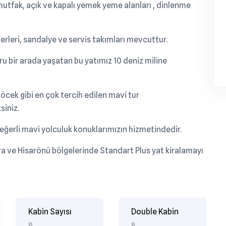
mutfak, açık ve kapalı yemek yeme alanları , dinlenme
leri, sandalye ve servis takımları mevcuttur.
ru bir arada yaşatan bu yatımız 10 deniz miline
cek gibi en çok tercih edilen mavi tur
siniz.
değerli mavi yolculuk konuklarımızın hizmetindedir.
va ve Hisarönü bölgelerinde Standart Plus yat kiralamayı
Kabin Sayısı
Double Kabin
8
8