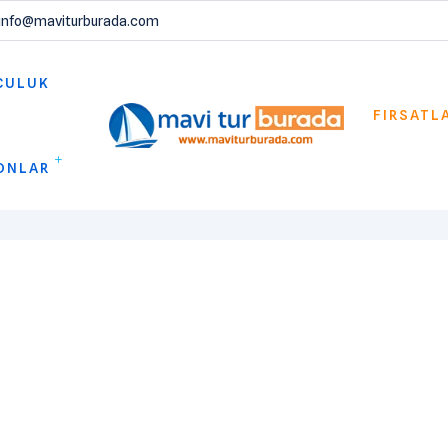
info@maviturburada.com
CULUK
FIRSATL
ONLAR