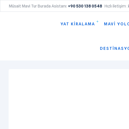
Müsait Mavi Tur Burada Asistanı:
+90 530 138 05 48
Hızlı iletişim :
YAT KİRALAMA
MAVİ YOL
DESTİNASY