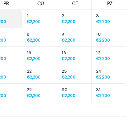
PR
CU
CT
PZ
1
2
3
200
€
2,200
€
2,200
€
2,200
8
9
10
200
€
2,200
€
2,200
€
2,200
15
16
17
200
€
2,200
€
2,200
€
2,200
22
23
24
200
€
2,200
€
2,200
€
2,200
29
30
31
200
€
2,200
€
2,200
€
2,200