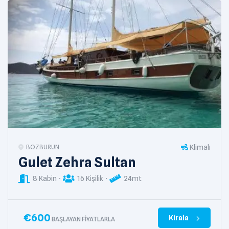
Klimalı
BOZBURUN
Gulet Zehra Sultan
8 Kabin
16 Kişilik
24mt
€
600
Kirala
BAŞLAYAN FIYATLARLA