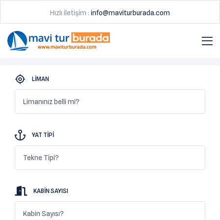
Hızlı iletişim :
info@maviturburada.com
LIMAN
Limanınız belli mi?
YAT TIPI
Tekne Tipi?
KABIN SAYISI
Kabin Sayısı?