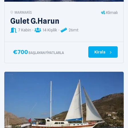
Klimalı
MARMARIS
Gulet G.Harun
7 Kabin
14 Kişilik
26mt
€
700
Kirala
BAŞLAYAN FIYATLARLA