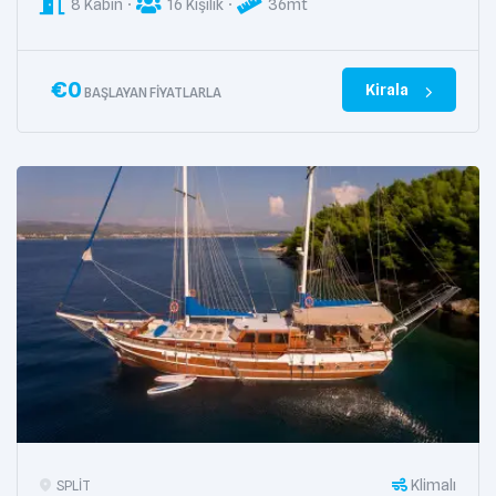
8 Kabin
16 Kişilik
36mt
€
0
Kirala
BAŞLAYAN FIYATLARLA
Klimalı
SPLIT