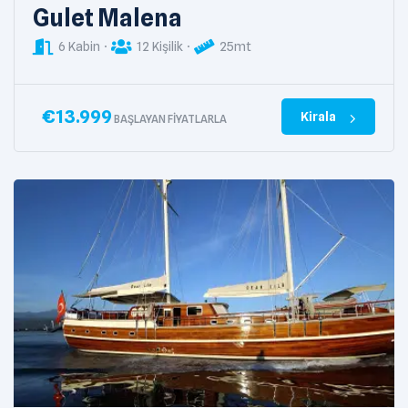
Gulet Malena
6 Kabin
12 Kişilik
25mt
€
13.999
Kirala
BAŞLAYAN FIYATLARLA