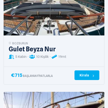
BOZBURUN
Gulet Beyza Nur
5 Kabin
10 Kişilik
19mt
€
715
Kirala
BAŞLAYAN FIYATLARLA