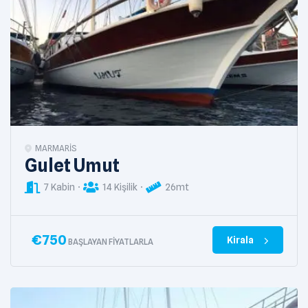
MARMARIS
Gulet Umut
7 Kabin
14 Kişilik
26mt
€
750
Kirala
BAŞLAYAN FIYATLARLA