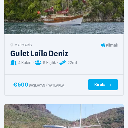
Klimalı
MARMARIS
Gulet Laila Deniz
4 Kabin
8 Kişilik
22mt
€
600
Kirala
BAŞLAYAN FIYATLARLA