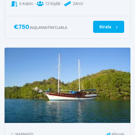
6 Kabin
12 Kişilik
24mt
€
750
Kirala
BAŞLAYAN FIYATLARLA
Klimalı
MARMARIS