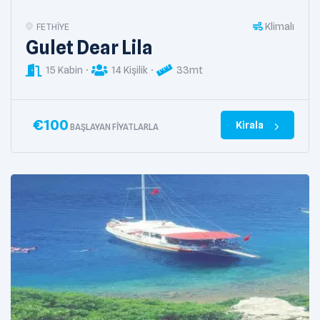
Klimalı
FETHIYE
Gulet Dear Lila
15 Kabin
14 Kişilik
33mt
€
100
Kirala
BAŞLAYAN FIYATLARLA