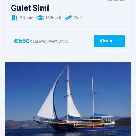
Gulet Simi
9 Kabin
18 Kişilik
26mt
€
650
Kirala
BAŞLAYAN FIYATLARLA