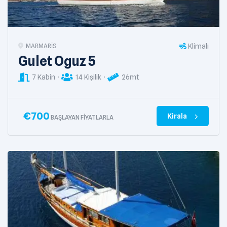
Klimalı
MARMARIS
Gulet Oguz 5
7 Kabin
14 Kişilik
26mt
€
700
Kirala
BAŞLAYAN FIYATLARLA