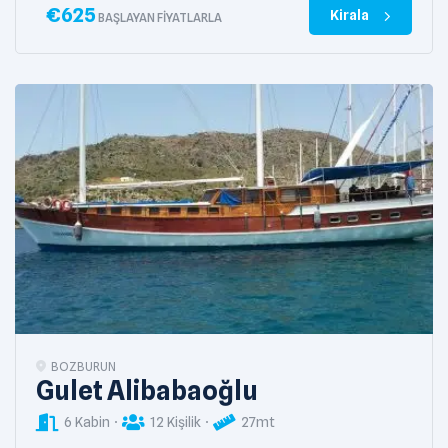
€
625
Kirala
BAŞLAYAN FIYATLARLA
BOZBURUN
Gulet Alibabaoğlu
6 Kabin
12 Kişilik
27mt