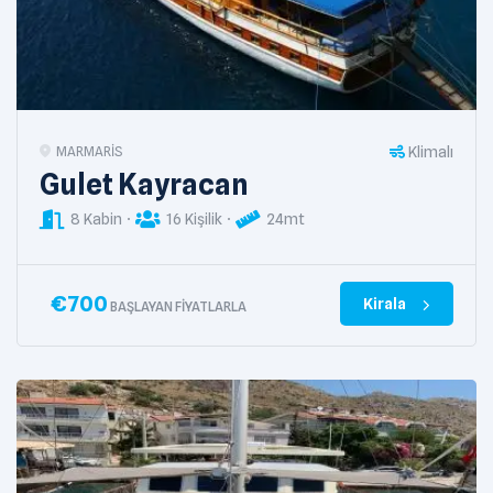
Klimalı
MARMARIS
Gulet Kayracan
8 Kabin
16 Kişilik
24mt
€
700
Kirala
BAŞLAYAN FIYATLARLA