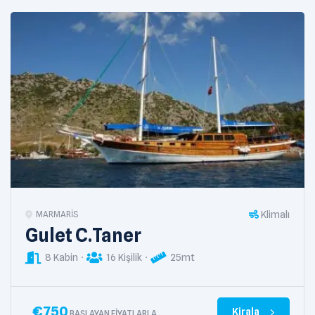
Klimalı
MARMARIS
Gulet C.Taner
8 Kabin
16 Kişilik
25mt
€
750
Kirala
BAŞLAYAN FIYATLARLA