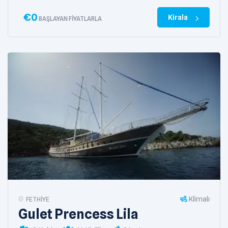
€
0
Kirala
BAŞLAYAN FIYATLARLA
Klimalı
FETHIYE
Gulet Prencess Lila