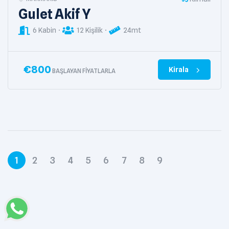
Gulet Akif Y
6 Kabin
12 Kişilik
24mt
€
800
Kirala
BAŞLAYAN FIYATLARLA
1
2
3
4
5
6
7
8
9