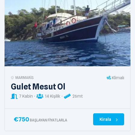
Klimalı
MARMARIS
Gulet Mesut Ol
7 Kabin
14 Kişilik
26mt
€
750
Kirala
BAŞLAYAN FIYATLARLA