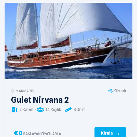
Klimalı
MARMARIS
Gulet Nirvana 2
7 Kabin
14 Kişilik
30mt
€
0
Kirala
BAŞLAYAN FIYATLARLA