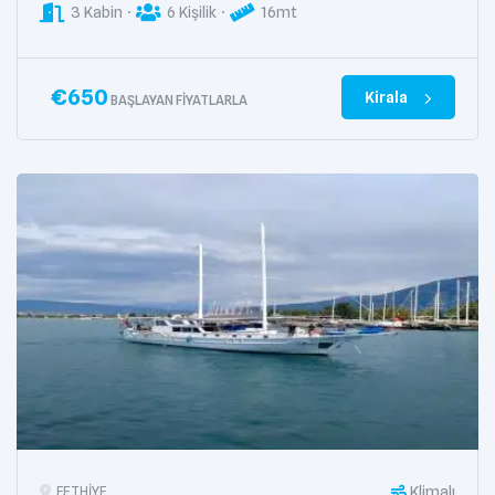
3 Kabin
6 Kişilik
16mt
€
650
Kirala
BAŞLAYAN FIYATLARLA
Klimalı
FETHIYE