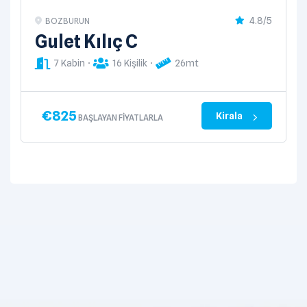
4.8/5
BOZBURUN
Gulet Kılıç C
7 Kabin
16 Kişilik
26mt
€
825
Kirala
BAŞLAYAN FIYATLARLA