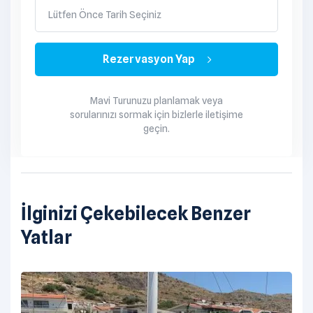
dilediğiniz şekilde temin edip tekneye getirebilirsiniz.
Lütfen Önce Tarih Seçiniz
Her seçenekte tüm servis tekne personeli tarafından
yapılmaktadır. Kumanya listesi hazırlanırken tekne
Rezervasyon Yap
personeli de dikkate alınır.
Mavi Turunuzu planlamak veya
sorularınızı sormak için bizlerle iletişime
geçin.
İlginizi Çekebilecek Benzer
Yatlar