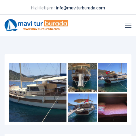
Hızlı iletişim :
info@maviturburada.com