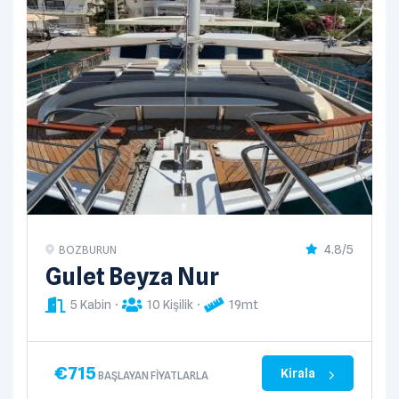
4.8/5
BOZBURUN
Gulet Beyza Nur
5 Kabin
10 Kişilik
19mt
€
715
Kirala
BAŞLAYAN FIYATLARLA