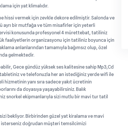
lama için yat klimalıdır.
 hissi vermek için zevkle dekore edilmiştir. Salonda ve
yrı bir mutfağa ve tüm misafirler için yeterli
servisi konusunda profesyonel 4 mürettebat, tatiliniz
k faaliyetlerin organizasyonu için tatiliniz boyunca için
onaklama anlanlarından tamamıyla bağımsız olup, özel
ında gelmektedir.
pabilir, Gece gündüz yüksek ses kalitesine sahip Mp3,Cd
 tabletiniz ve telefonuzla her an istediğiniz yerde wifi ile
eli hizmetinin yanı sıra sadece yakıt ücretinin
porlarını da doyasıya yaşayabilirsiniz. Balık
z snorkel ekipmanlarıyla sizi mutlu bir mavi tur tatil
 sizi bekliyor. Birbirinden güzel yat kiralama ve mavi
lir isterseniz doğrudan müşteri temsilcimizi