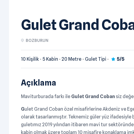
Gulet Grand Cob
BOZBURUN
10 Kişilik
5 Kabin
20 Metre
Gulet Tipi
5/5
Açıklama
Maviturburada farkı ile
Gulet Grand Coban
siz değer
G
ulet Grand Coban özel misafirlerine Akdeniz ve Ege
olarak tasarlanmıştır. Teknemiz güler yüz ifadesiyle 
guletımız 2019 yılından itibaren mavi tur sektöründ
kabin olmak üzere toplam 10 misafire konaklama imk