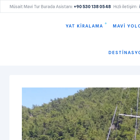
Müsait Mavi Tur Burada Asistanı:
+90 530 138 05 48
Hızlı iletişim :
YAT KİRALAMA
MAVİ YOL
DESTİNASY