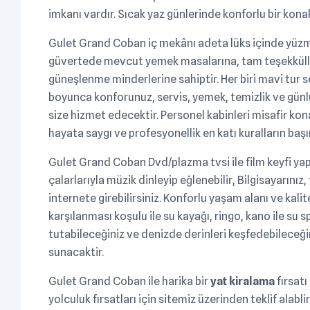
imkanı vardır. Sıcak yaz günlerinde konforlu bir konak
Gulet Grand Coban iç mekânı adeta lüks içinde yüzme
güvertede mevcut yemek masalarına, tam teşekküllü a
güneşlenme minderlerine sahiptir. Her biri mavi tur 
boyunca konforunuz, servis, yemek, temizlik ve günlü
size hizmet edecektir. Personel kabinleri misafir k
hayata saygı ve profesyonellik en katı kuralların baş
Gulet Grand Coban Dvd/plazma tvsi ile film keyfi ya
çalarlarıyla müzik dinleyip eğlenebilir, Bilgisayarınız,
internete girebilirsiniz. Konforlu yaşam alanı ve kalit
karşılanması koşulu ile su kayağı, ringo, kano ile su s
tutabileceğiniz ve denizde derinleri keşfedebileceğini
sunacaktir.
Gulet Grand Coban ile harika bir
yat kiralama
fırsatı
yolculuk fırsatları için sitemiz üzerinden teklif alab