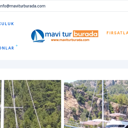
info@maviturburada.com
CULUK
FIRSATL
ONLAR