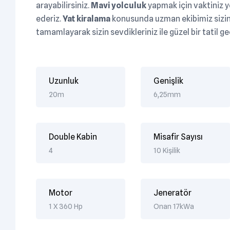
arayabilirsiniz.
Mavi yolculuk
yapmak için vaktiniz yo
ederiz.
Yat kiralama
konusunda uzman ekibimiz sizin 
tamamlayarak sizin sevdikleriniz ile güzel bir tatil
Uzunluk
Genişlik
20m
6,25mm
Double Kabin
Misafir Sayısı
4
10 Kişilik
Motor
Jeneratör
1 X 360 Hp
Onan 17kWa