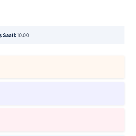
 Saati:
10.00
tesi masrafları
yakıt bedeli
r, kullanılacak temizlik malzemeleri, tüp, buz vs gibi tüm