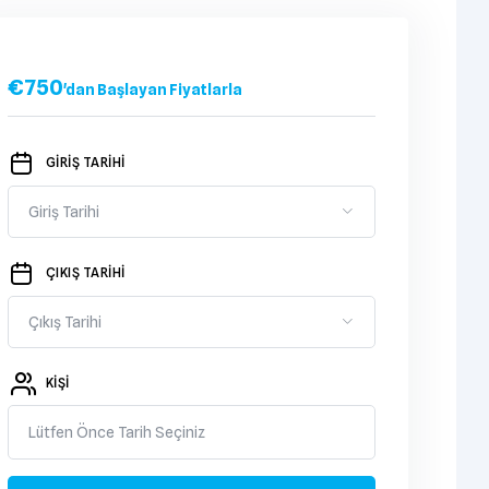
€
750
'dan Başlayan Fiyatlarla
GİRİŞ TARİHİ
ÇIKIŞ TARİHİ
KIŞI
Lütfen Önce Tarih Seçiniz