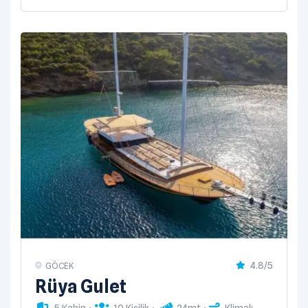
4.8/5
GÖCEK
Rüya Gulet