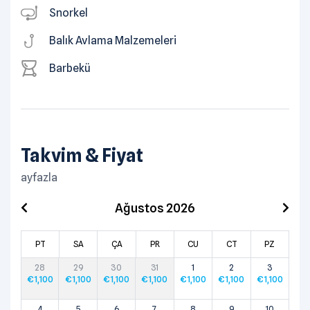
Snorkel
Balık Avlama Malzemeleri
Barbekü
Takvim & Fiyat
ayfazla
Ağustos 2026
PT
SA
ÇA
PR
CU
CT
PZ
28
29
30
31
1
2
3
€
1,100
€
1,100
€
1,100
€
1,100
€
1,100
€
1,100
€
1,100
4
5
6
7
8
9
10