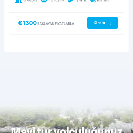
5 Kabin
10 Kişilik
24mt
Klimalı
€
1300
Kirala
BAŞLAYAN FIYATLARLA
Mavi tur yolculuğunuz