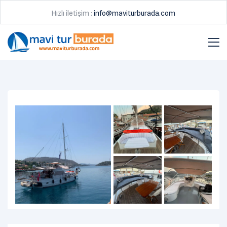
Hızlı iletişim :
info@maviturburada.com