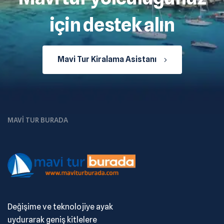
için destek alın
Mavi Tur Kiralama Asistanı
MAVI TUR BURADA
Değişime ve teknolojiye ayak
uydurarak geniş kitlelere