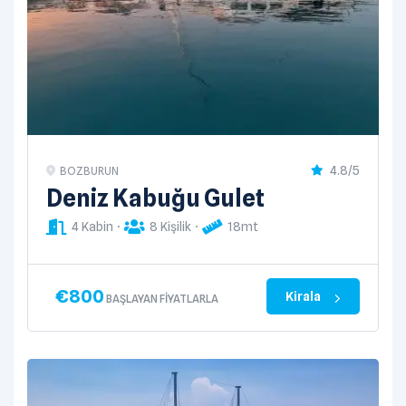
4.8/5
BOZBURUN
Deniz Kabuğu Gulet
4 Kabin
8 Kişilik
18mt
€
800
Kirala
BAŞLAYAN FIYATLARLA