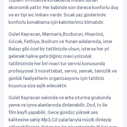
toplam 16 misafire konaklama imkanı sunan
ekonomik yattır. Her kabinde son derece konforlu duş
ve ev tipi wc imkanı vardır. Sıcak yaz günlerinde
konforlu konaklama için kabinlerimiz klimalıdır.
Gulet Kayracan, Marmaris,Bozburun, Hisarönü,
Göcek, Fethiye, Bodrum ve Yunan adalarında, ister
Balayı gibi özel bir tatilinizde olsun, isterse her yıl
gelenek haline getirdiğiniz mavi yolculuk
tatilinizinde her biri mavi tur servisi konusunda
profesyonel 3 mürettebat, servis, yemek, temizlik ve
günlük faaliyetlerin organizasyonu için tatiliniz
boyunca size eşlik edecektir.
Gulet Kayracan salonda ve arka oturma grubunda
yeme ve içme alanlarında dinlenebilir, Dvd, tv ile
film keyfi yapabilir, Gece gündüz yüksek ses
kalitesine sahip Mp3,Cd çalarlarıyla müzik dinleyip