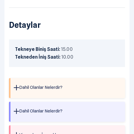
Detaylar
Tekneye Biniş Saati:
15.00
Tekneden İniş Saati:
10.00
Dahil Olanlar Nelerdir?
- Başlangıç limanı masrafları ve çıkış işlemleri
- Seyir belgesi ve gerekli işlemler için gemi
Dahil Olanlar Nelerdir?
acentesi masrafları
- Palamar ücretleri
- KDV
- Mürettebat servisi
- Kumanya, yiyecek ve içecekler