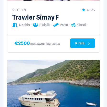
4.8/5
FETHIYE
Trawler Simay F
4 Kabin
8 Kişilik
26mt
Klimalı
€
2500
Kirala
BAŞLAYAN FIYATLARLA