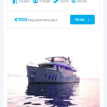
4 Kabin
8 Kişilik
20mt
Klimalı
€
900
Kirala
BAŞLAYAN FIYATLARLA