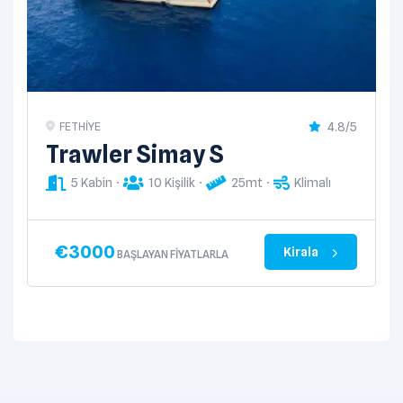
4.8/5
FETHIYE
Trawler Simay S
5 Kabin
10 Kişilik
25mt
Klimalı
€
3000
Kirala
BAŞLAYAN FIYATLARLA