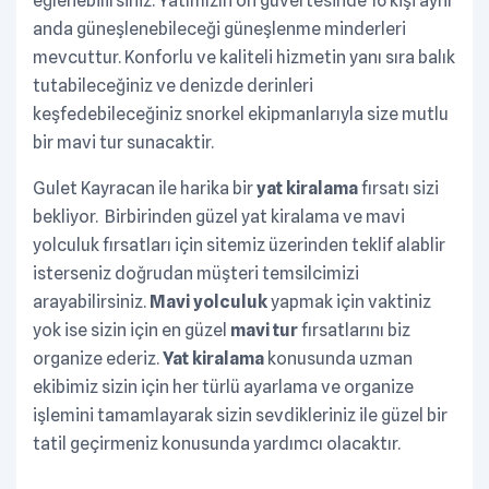
eğlenebilirsiniz. Yatımızın ön güvertesinde 16 kişi aynı
anda güneşlenebileceği güneşlenme minderleri
mevcuttur. Konforlu ve kaliteli hizmetin yanı sıra balık
tutabileceğiniz ve denizde derinleri
keşfedebileceğiniz snorkel ekipmanlarıyla size mutlu
bir mavi tur sunacaktir.
Gulet Kayracan ile harika bir
yat kiralama
fırsatı sizi
bekliyor. Birbirinden güzel yat kiralama ve mavi
yolculuk fırsatları için sitemiz üzerinden teklif alablir
isterseniz doğrudan müşteri temsilcimizi
arayabilirsiniz.
Mavi yolculuk
yapmak için vaktiniz
yok ise sizin için en güzel
mavi tur
fırsatlarını biz
organize ederiz.
Yat kiralama
konusunda uzman
ekibimiz sizin için her türlü ayarlama ve organize
işlemini tamamlayarak sizin sevdikleriniz ile güzel bir
tatil geçirmeniz konusunda yardımcı olacaktır.