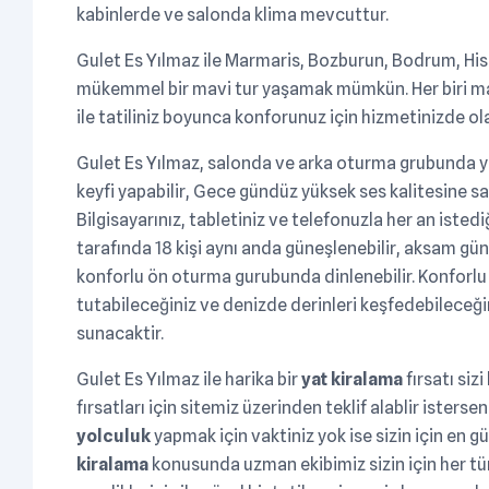
kabinlerde ve salonda klima mevcuttur.
Gulet Es Yılmaz ile Marmaris, Bozburun, Bodrum, His
mükemmel bir mavi tur yaşamak mümkün. Her biri ma
ile tatiliniz boyunca konforunuz için hizmetinizde ol
Gulet Es Yılmaz, salonda ve arka oturma grubunda ye
keyfi yapabilir, Gece gündüz yüksek ses kalitesine sa
Bilgisayarınız, tabletiniz ve telefonuzla her an istediğ
tarafında 18 kişi aynı anda güneşlenebilir, aksam gün
konforlu ön oturma gurubunda dinlenebilir. Konforlu y
tutabileceğiniz ve denizde derinleri keşfedebileceğin
sunacaktir.
Gulet Es Yılmaz ile harika bir
yat kiralama
fırsatı siz
fırsatları için sitemiz üzerinden teklif alablir isters
yolculuk
yapmak için vaktiniz yok ise sizin için en g
kiralama
konusunda uzman ekibimiz sizin için her tü