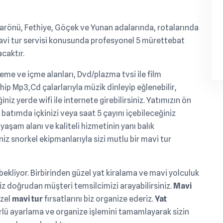
arönü, Fethiye, Göçek ve Yunan adalarında, rotalarında
vi tur servisi konusunda profesyonel 5 mürettebat
acaktır.
me ve içme alanları, Dvd/plazma tvsi ile film
hip Mp3,Cd çalarlarıyla müzik dinleyip eğlenebilir,
iniz yerde wifi ile internete girebilirsiniz. Yatımızın ön
 batımda içkinizi veya saat 5 çayını içebileceğiniz
aşam alanı ve kaliteli hizmetinin yanı balık
iz snorkel ekipmanlarıyla sizi mutlu bir mavi tur
i bekliyor. Birbirinden güzel yat kiralama ve mavi yolculuk
eniz doğrudan müşteri temsilcimizi arayabilirsiniz.
Mavi
üzel
mavi tur
fırsatlarını biz organize ederiz.
Yat
rlü ayarlama ve organize işlemini tamamlayarak sizin