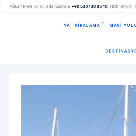
Müsait Mavi Tur Burada Asistanı:
+90 530 138 05 48
Hızlı iletişim :
YAT KİRALAMA
MAVİ YOL
DESTİNASY