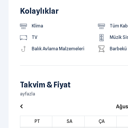
Kolaylıklar
Klima
Tüm Kabi
TV
Müzik Si
Balık Avlama Malzemeleri
Barbekü
Takvim & Fiyat
ayfazla
Ağus
PT
SA
ÇA