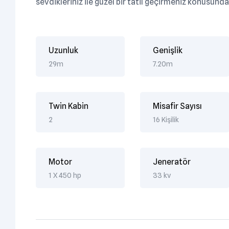
sevdikleriniz ile güzel bir tatil geçirmeniz konusund
Uzunluk
Genişlik
29m
7.20m
Twin Kabin
Misafir Sayısı
2
16 Kişilik
Motor
Jeneratör
1 X 450 hp
33 kv