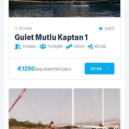
4.8/5
FETHIYE
Gulet Mutlu Kaptan 1
8 Kabin
16 Kişilik
28mt
Klimalı
€
1250
Kirala
BAŞLAYAN FIYATLARLA