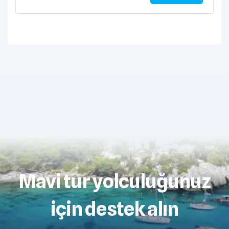
Mavi tur yolculuğunuz
için destek alın