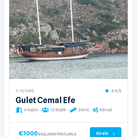
4.8/5
FETHIYE
Gulet Cemal Efe
6 Kabin
12 Kişilik
24mt
Klimalı
€
1000
Kirala
BAŞLAYAN FIYATLARLA