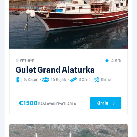
4.8/5
FETHIYE
Gulet Grand Alaturka
8 Kabin
16 Kişilik
30mt
Klimalı
€
1500
Kirala
BAŞLAYAN FIYATLARLA