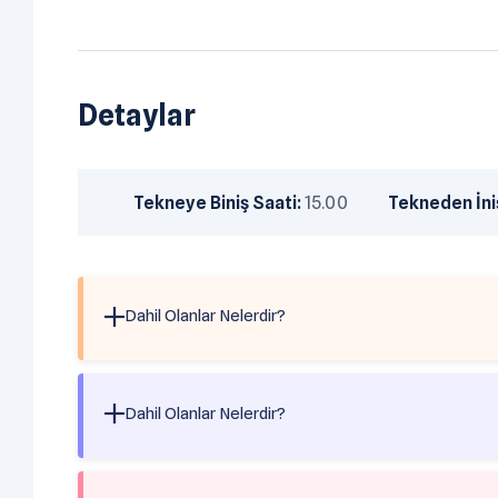
Detaylar
Tekneye Biniş Saati:
15.00
Tekneden İniş
Dahil Olanlar Nelerdir?
- Başlangıç limanı masrafları ve çıkış işlemleri
- Seyir belgesi ve gerekli işlemler için gemi acen
Dahil Olanlar Nelerdir?
- Palamar ücretleri
- Mürettebat servisi
- KDV
- Kullanma suyu
- Kumanya, yiyecek ve içecekler