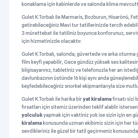
konaklama için kabinlerde ve salonda klima mevcutt
Gulet K.Torbalı ile Marmaris, Bozburun, Hisarönü, Fet
getirebileceğiniz Mavi tur tatillerinizde tercih edebi
3 mürettebat ile tatiliniz boyunca konforunuz, servi
için hizmetinizde olacaktır.
Gulet K.Torbalı, salonda, güvertede ve arka oturma 
film keyfi yapabilir, Gece gündüz yüksek ses kalitesi
bilgisayarınız, tabletiniz ve telefonuzla her an istediğ
davlunbazının üstünde 16 kişi aynı anda güneşlenebili
keşfedebileceğiniz snorkel ekipmanlarıyla size mutlu
Gulet K.Torbalı ile harika bir
yat kiralama
fırsatı sizi
fırsatları için sitemiz üzerinden teklif alablir isters
yolculuk
yapmak için vaktiniz yok ise sizin için en g
kiralama
konusunda uzman ekibimiz sizin için her tü
sevdikleriniz ile güzel bir tatil geçirmeniz konusund