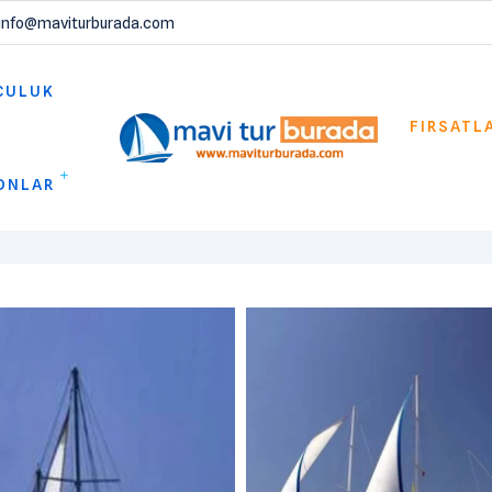
info@maviturburada.com
CULUK
FIRSATL
ONLAR