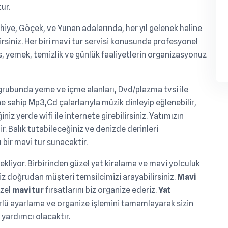
ur.
hiye, Göçek, ve Yunan adalarında, her yıl gelenek haline
lirsiniz. Her biri mavi tur servisi konusunda profesyonel
s, yemek, temizlik ve günlük faaliyetlerin organizasyonuz
grubunda yeme ve içme alanları, Dvd/plazma tvsi ile
ne sahip Mp3,Cd çalarlarıyla müzik dinleyip eğlenebilir,
iniz yerde wifi ile internete girebilirsiniz. Yatımızın
r. Balık tutabileceğiniz ve denizde derinleri
 bir mavi tur sunacaktir.
 bekliyor. Birbirinden güzel yat kiralama ve mavi yolculuk
eniz doğrudan müşteri temsilcimizi arayabilirsiniz.
Mavi
üzel
mavi tur
fırsatlarını biz organize ederiz.
Yat
rlü ayarlama ve organize işlemini tamamlayarak sizin
a yardımcı olacaktır.