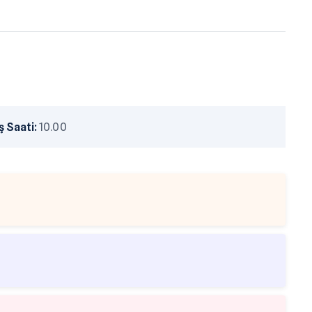
 Saati:
10.00
tesi masrafları