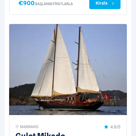
€
900
Kirala
BAŞLAYAN FIYATLARLA
4.8/5
MARMARIS