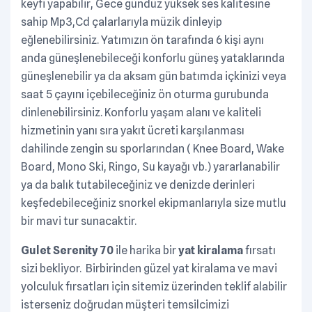
keyfi yapabilir, Gece gündüz yüksek ses kalitesine
sahip Mp3,Cd çalarlarıyla müzik dinleyip
eğlenebilirsiniz. Yatımızın ön tarafında 6 kişi aynı
anda güneşlenebileceği konforlu güneş yataklarında
güneşlenebilir ya da aksam gün batımda içkinizi veya
saat 5 çayını içebileceğiniz ön oturma gurubunda
dinlenebilirsiniz. Konforlu yaşam alanı ve kaliteli
hizmetinin yanı sıra yakıt ücreti karşılanması
dahilinde zengin su sporlarından ( Knee Board, Wake
Board, Mono Ski, Ringo, Su kayağı vb.) yararlanabilir
ya da balık tutabileceğiniz ve denizde derinleri
keşfedebileceğiniz snorkel ekipmanlarıyla size mutlu
bir mavi tur sunacaktir.
Gulet Serenity 70
ile harika bir
yat kiralama
fırsatı
sizi bekliyor. Birbirinden güzel yat kiralama ve mavi
yolculuk fırsatları için sitemiz üzerinden teklif alabilir
isterseniz doğrudan müşteri temsilcimizi