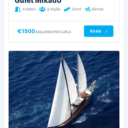
Gulet Mikado
4 Kabin
8 Kişilik
26mt
Klimalı
€
1500
Kirala
BAŞLAYAN FIYATLARLA