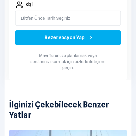
değişen bir bedel ödeyerek alkollü içecekler hariç
KIŞI
herşey dahil tatilinizi yapabilirsiniz. Alkollü içeceklerinizi
dilediğiniz şekilde temin edip tekneye getirebilirsiniz.
Lütfen Önce Tarih Seçiniz
Her seçenekte tüm servis tekne personeli tarafından
yapılmaktadır. Kumanya listesi hazırlanırken tekne
Rezervasyon Yap
personeli de dikkate alınır.
Mavi Turunuzu planlamak veya
sorularınızı sormak için bizlerle iletişime
geçin.
İlginizi Çekebilecek Benzer
Yatlar