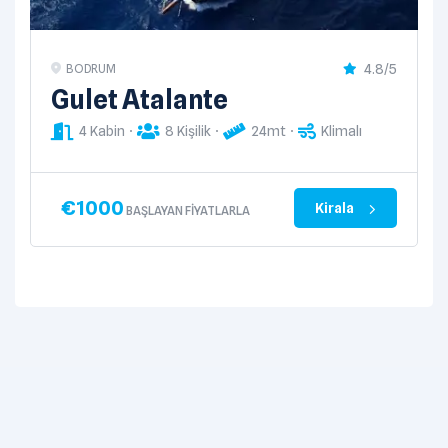
4.8/5
BODRUM
Gulet Atalante
4 Kabin
8 Kişilik
24mt
Klimalı
€
1000
Kirala
BAŞLAYAN FIYATLARLA