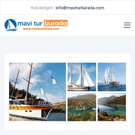
Hızlı iletişim :
info@maviturburada.com