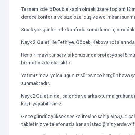
Teknemizde 6 Double kabin olmak üzere toplam 12 mis
derece konforlu ve size özel duş ve wc imkanı sunm
Sıcak yaz günlerinde konforlu konaklama için kabinl
Nayk 2 Guleti ile Fethiye, Göcek, Kekova rotaları
Her biri mavi tur servisi konusunda profesyonel 5 mü
hizmetinizde olacaktır.
Yatımız mavi yolculuğunuz süresince hergün hava şartl
sunmaktadır.
Nayk 2 Guletin'de , salonda ve arka oturma grubunda 
keyfi yapabilirsiniz.
Gece gündüz yüksek ses kalitesine sahip Mp3,Cd çalarl
tabletiniz ve telefonuzla her an istediğiniz yerde wifi 