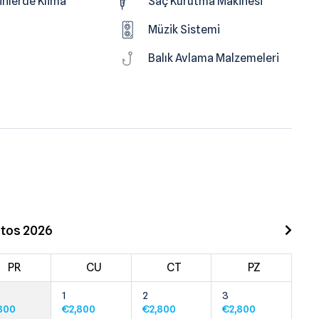
nlerde Klima
Saç Kurutma Makinesi
Müzik Sistemi
Balık Avlama Malzemeleri
tos 2026
PR
CU
CT
PZ
1
2
3
800
€
2,800
€
2,800
€
2,800