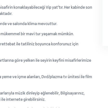
afirin konaklayabileceği Vip yat'tır. Her kabinde son
aktadır.
erde ve salonda klima mevcuttur.
nda mükemmel bir mavi tur yaşamak mümkün.
rettebat ile tatiliniz boyunca konforunuz için
arına göre yelken ile seyirin keyfini misafirlerimize
yeme ve içme alanları, Dvd/plazma tv ünitesi ile film
arıyla müzik dinleyip eğlenebilir, Bilgisayarınız,
ile internete girebilirsiniz.