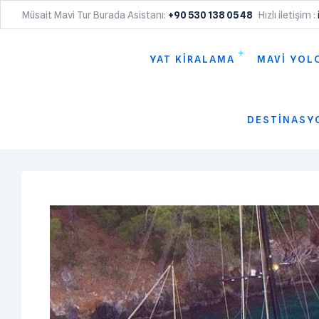
Müsait Mavi Tur Burada Asistanı:
+90 530 138 05 48
Hızlı iletişim :
YAT KİRALAMA
MAVİ YOL
DESTİNASY