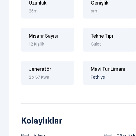
Uzunluk
Genişlik
26m
6m
Misafir Sayısı
Tekne Tipi
12 Kişilik
Gulet
Jeneratör
Mavi Tur Limanı
2 x 37 Kwa
Fethiye
Kolaylıklar