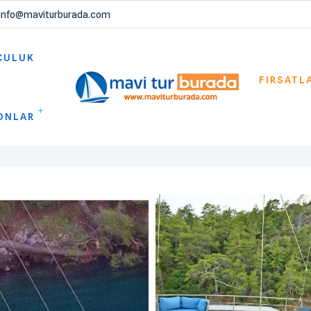
info@maviturburada.com
CULUK
FIRSATL
ONLAR