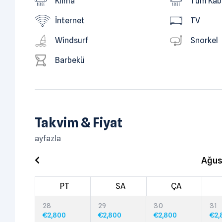
Klima
Tüm Kabi
İnternet
TV
Windsurf
Snorkel
Barbekü
Takvim & Fiyat
ayfazla
Ağus
PT
SA
ÇA
28
29
30
31
€
2,800
€
2,800
€
2,800
€
2,