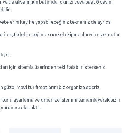
ir ya da aksam gün batımda içkinizi veya saat 5 çayını
bilir.
ivetelerini keyifle yapabileceğiniz teknemiz de ayrıca
leri keşfedebileceğiniz snorkel ekipmanlarıyla size mutlu
kliyor.
arı için sitemiz üzerinden teklif alablir isterseniz
n güzel mavi tur fırsatlarını biz organize ederiz.
r türlü ayarlama ve organize işlemini tamamlayarak sizin
a yardımcı olacaktır.