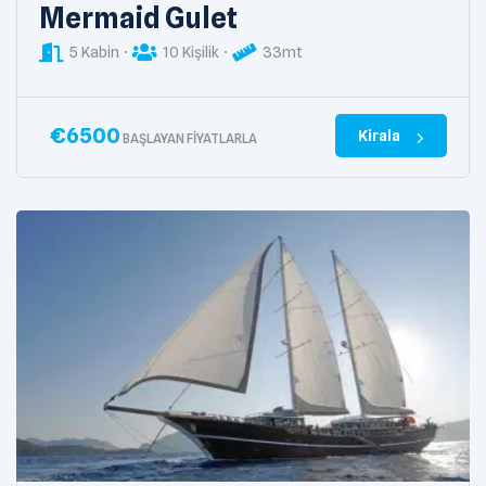
Mermaid Gulet
5 Kabin
10 Kişilik
33mt
€
6500
Kirala
BAŞLAYAN FIYATLARLA