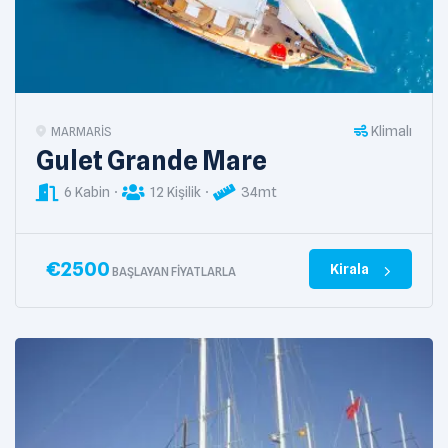
Klimalı
MARMARIS
Gulet Grande Mare
6 Kabin
12 Kişilik
34mt
€
2500
Kirala
BAŞLAYAN FIYATLARLA