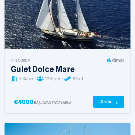
Klimalı
BODRUM
Gulet Dolce Mare
6 Kabin
12 Kişilik
36mt
€
4000
Kirala
BAŞLAYAN FIYATLARLA