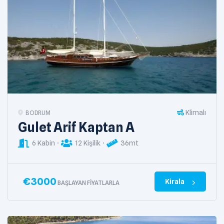
Klimalı
BODRUM
Gulet Arif Kaptan A
6 Kabin
12 Kişilik
36mt
€
3000
Kirala
BAŞLAYAN FIYATLARLA