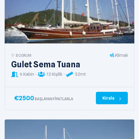
Klimalı
BODRUM
Gulet Sema Tuana
6 Kabin
12 Kişilik
32mt
€
2500
Kirala
BAŞLAYAN FIYATLARLA