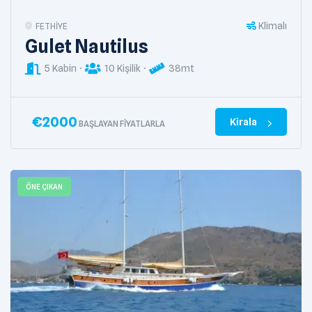
Klimalı
FETHIYE
Gulet Nautilus
5 Kabin
10 Kişilik
38mt
€
2000
Kirala
BAŞLAYAN FIYATLARLA
ÖNE ÇIKAN