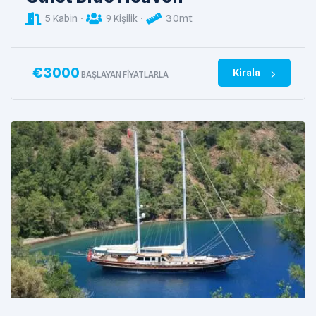
5 Kabin
9 Kişilik
30mt
€
3000
Kirala
BAŞLAYAN FIYATLARLA