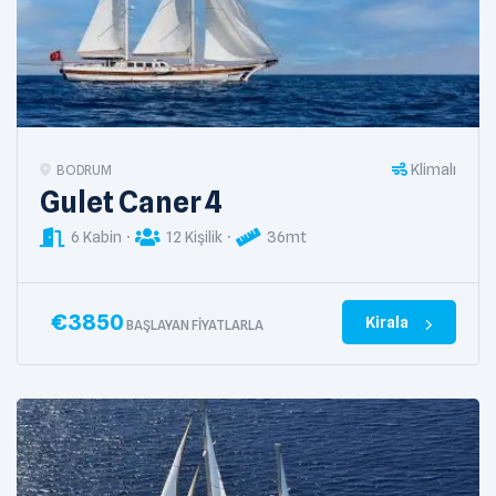
Klimalı
BODRUM
Gulet Caner 4
6 Kabin
12 Kişilik
36mt
€
3850
Kirala
BAŞLAYAN FIYATLARLA