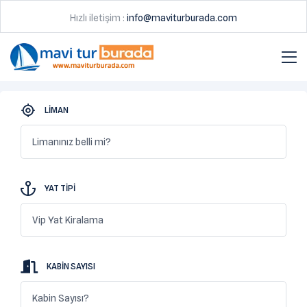
Hızlı iletişim :
info@maviturburada.com
LIMAN
Limanınız belli mi?
YAT TIPI
Vip Yat Kiralama
KABIN SAYISI
Kabin Sayısı?