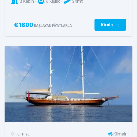
3 Kabin
6 Kişilik
24mt
€
1800
Kirala
BAŞLAYAN FIYATLARLA
Klimalı
FETHIYE