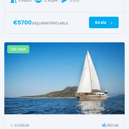
6 Kabin
12 Kişilik
37mt
€
5700
Kirala
BAŞLAYAN FIYATLARLA
ÖNE ÇIKAN
Klimalı
BODRUM