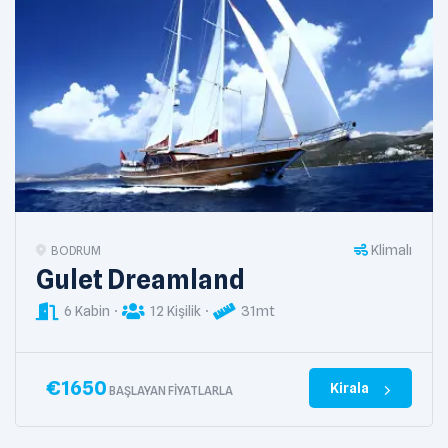
Klimalı
BODRUM
Gulet Dreamland
6 Kabin
12 Kişilik
31mt
€
1650
Kirala
BAŞLAYAN FIYATLARLA