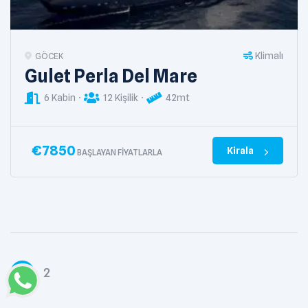
Klimalı
GÖCEK
Gulet Perla Del Mare
6 Kabin
12 Kişilik
42mt
€
7850
Kirala
BAŞLAYAN FIYATLARLA
1
2