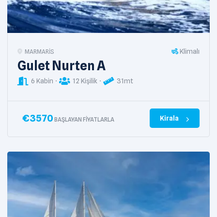
Klimalı
MARMARIS
Gulet Nurten A
6 Kabin
12 Kişilik
31mt
€
3570
Kirala
BAŞLAYAN FIYATLARLA