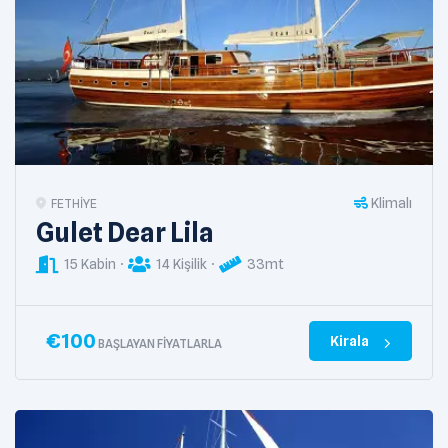
Klimalı
FETHIYE
Gulet Dear Lila
15 Kabin
14 Kişilik
33mt
€
100
Kirala
BAŞLAYAN FIYATLARLA