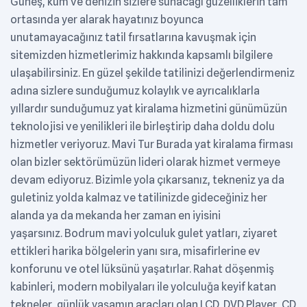
Güneş, kum ve denizin sizlere sunacağı güzelliklerin tam
ortasında yer alarak hayatınız boyunca
unutamayacağınız tatil fırsatlarına kavuşmak için
sitemizden hizmetlerimiz hakkında kapsamlı bilgilere
ulaşabilirsiniz. En güzel şekilde tatilinizi değerlendirmeniz
adına sizlere sunduğumuz kolaylık ve ayrıcalıklarla
yıllardır sunduğumuz yat kiralama hizmetini günümüzün
teknolojisi ve yenilikleri ile birleştirip daha doldu dolu
hizmetler veriyoruz. Mavi Tur Burada yat kiralama firması
olan bizler sektörümüzün lideri olarak hizmet vermeye
devam ediyoruz. Bizimle yola çıkarsanız, tekneniz ya da
guletiniz yolda kalmaz ve tatilinizde gideceğiniz her
alanda ya da mekanda her zaman en iyisini
yaşarsınız. Bodrum mavi yolculuk gulet yatları, ziyaret
ettikleri harika bölgelerin yanı sıra, misafirlerine ev
konforunu ve otel lüksünü yaşatırlar. Rahat döşenmiş
kabinleri, modern mobilyaları ile yolculuğa keyif katan
tekneler, günlük yaşamın araçları olan LCD, DVD Player, CD