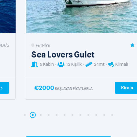
4.9/5
FETHIYE
Sea Lovers Gulet
6 Kabin
12 Kişilik
24mt
Klimalı
€
2000
Kirala
BAŞLAYAN FIYATLARLA