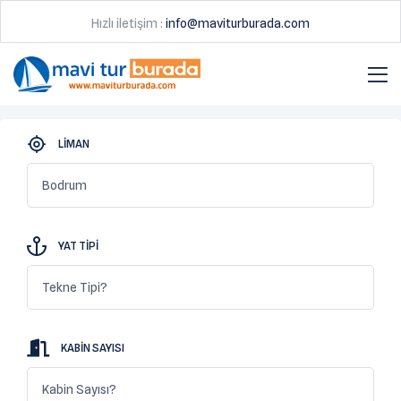
Hızlı iletişim :
info@maviturburada.com
LIMAN
Bodrum
YAT TIPI
Tekne Tipi?
KABIN SAYISI
Kabin Sayısı?