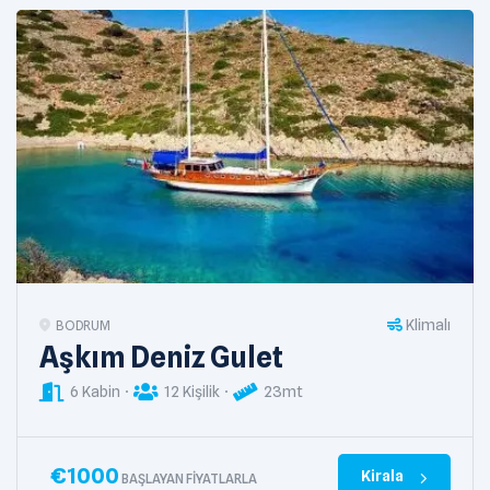
Klimalı
BODRUM
Aşkım Deniz Gulet
6 Kabin
12 Kişilik
23mt
€
1000
Kirala
BAŞLAYAN FIYATLARLA