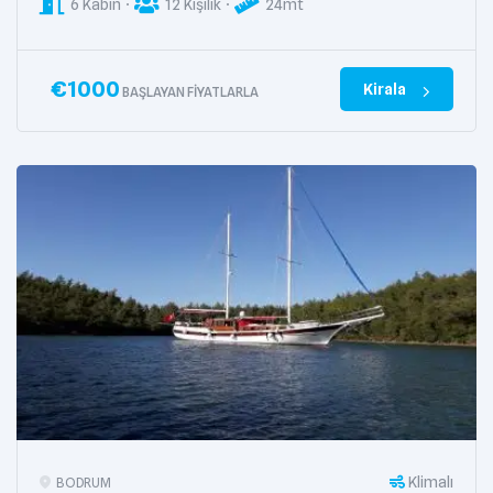
6 Kabin
12 Kişilik
24mt
€
1000
Kirala
BAŞLAYAN FIYATLARLA
Klimalı
BODRUM