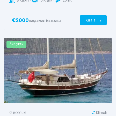
8 Kabin
16 Kişilik
26mt
€
2000
Kirala
BAŞLAYAN FIYATLARLA
ÖNE ÇIKAN
Klimalı
BODRUM