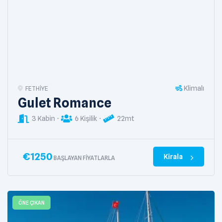
Klimalı
FETHIYE
Gulet Romance
3 Kabin
6 Kişilik
22mt
€
1250
Kirala
BAŞLAYAN FIYATLARLA
ÖNE ÇIKAN