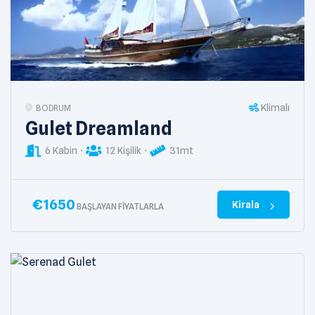
Klimalı
BODRUM
Gulet Dreamland
6 Kabin
12 Kişilik
31mt
€
1650
Kirala
BAŞLAYAN FIYATLARLA