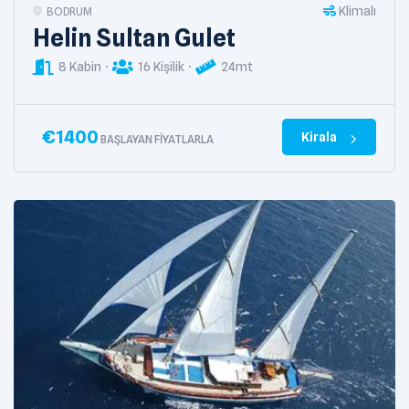
Klimalı
BODRUM
Helin Sultan Gulet
8 Kabin
16 Kişilik
24mt
€
1400
Kirala
BAŞLAYAN FIYATLARLA