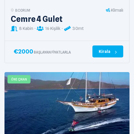
Klimalı
BODRUM
Cemre 4 Gulet
8 Kabin
16 Kişilik
30mt
€
2000
Kirala
BAŞLAYAN FIYATLARLA
ÖNE ÇIKAN