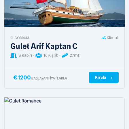
Klimalı
BODRUM
Gulet Arif Kaptan C
8 Kabin
16 Kişilik
27mt
€
1200
Kirala
BAŞLAYAN FIYATLARLA