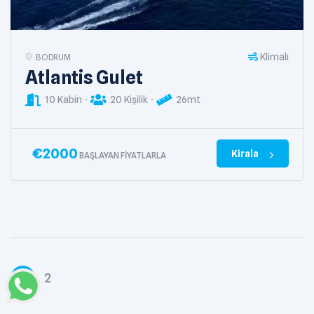
Klimalı
BODRUM
Atlantis Gulet
10 Kabin
20 Kişilik
26mt
€
2000
Kirala
BAŞLAYAN FIYATLARLA
1
2