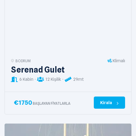
Klimalı
BODRUM
Serenad Gulet
6 Kabin
12 Kişilik
29mt
€
1750
Kirala
BAŞLAYAN FIYATLARLA