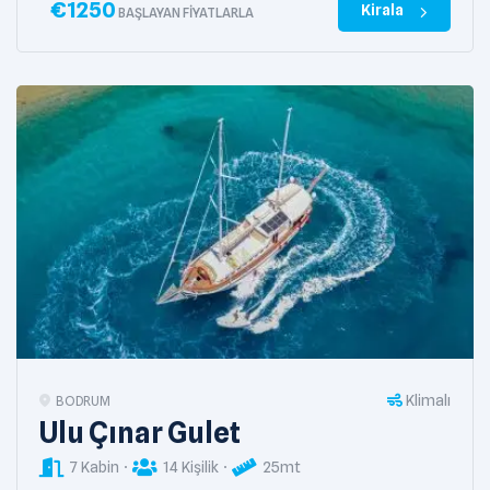
€
1250
Kirala
BAŞLAYAN FIYATLARLA
Klimalı
BODRUM
Ulu Çınar Gulet
7 Kabin
14 Kişilik
25mt