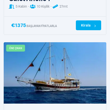
5 Kabin
10 Kişilik
27mt
€
1375
Kirala
BAŞLAYAN FIYATLARLA
ÖNE ÇIKAN