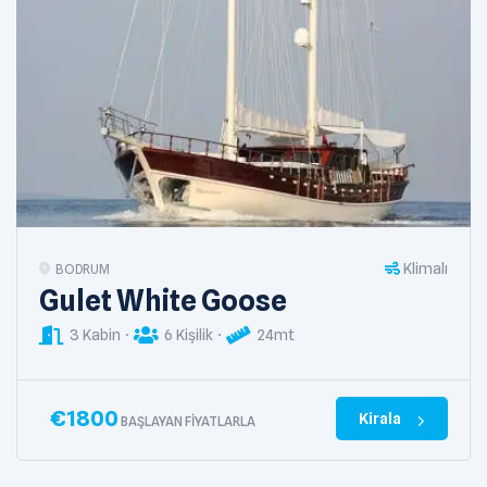
Klimalı
BODRUM
Gulet White Goose
3 Kabin
6 Kişilik
24mt
€
1800
Kirala
BAŞLAYAN FIYATLARLA