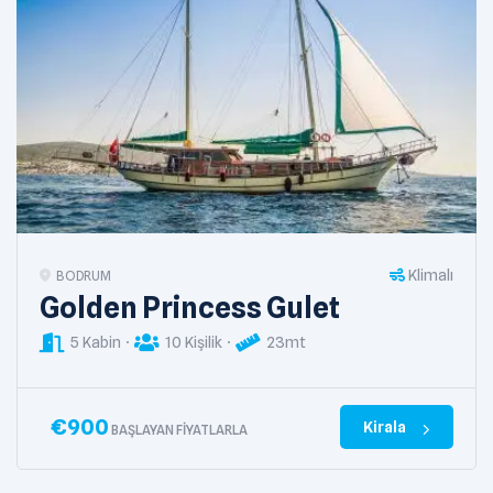
Klimalı
BODRUM
Golden Princess Gulet
5 Kabin
10 Kişilik
23mt
€
900
Kirala
BAŞLAYAN FIYATLARLA