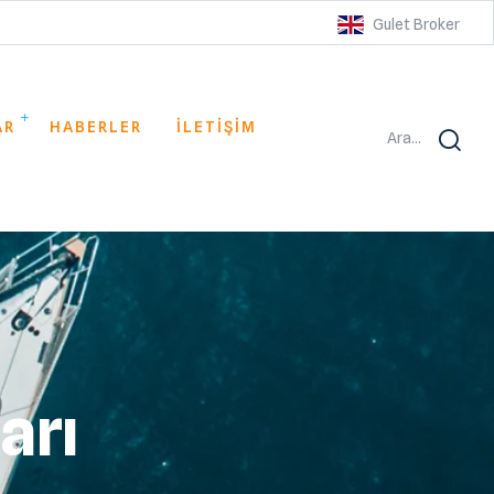
Gulet Broker
AR
HABERLER
İLETİŞİM
Ara...
arı