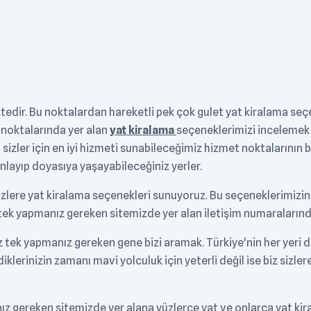
edir. Bu noktalardan hareketli pek çok gulet yat kiralama seçe
noktalarında yer alan
yat kiralama
seçeneklerimizi incelemek ol
 sizler için en iyi hizmeti sunabileceğimiz hizmet noktalarının b
anlayıp doyasıya yaşayabileceğiniz yerler.
izlere yat kiralama seçenekleri sunuyoruz. Bu seçeneklerimizi
iz tek yapmanız gereken sitemizde yer alan iletişim numaraların
z tek yapmanız gereken gene bizi aramak. Türkiye'nin her yeri
evdiklerinizin zamanı mavi yolculuk için yeterli değil ise biz siz
nız gereken sitemizde yer alana yüzlerce yat ve onlarca yat ki