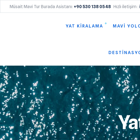
Müsait Mavi Tur Burada Asistanı:
+90 530 138 05 48
Hızlı iletişim :
YAT KİRALAMA
MAVİ YOL
DESTİNASY
Ya