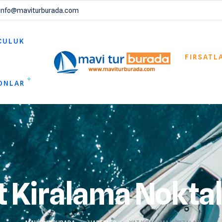
info@maviturburada.com
CULUK
FIRSATL
ONLAR
t Kiralama Noktal