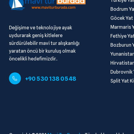
.
Türkiye Ya
.
Bodrum Ya
.
Göcek Yat
.
Marmaris Y
Değişime ve teknolojiye ayak
uydurarak geniş kitlelere
.
Fethiye Ya
sürdürülebilir mavi tur alışkanlığı
.
Bozburun Y
yaratan öncü bir kuruluş olmak
.
Yunanistan
öncelikli hedefimizdir..
.
Hirvatista
.
Dubrovnik 
+90 530 138 05 48
.
Split Yat K