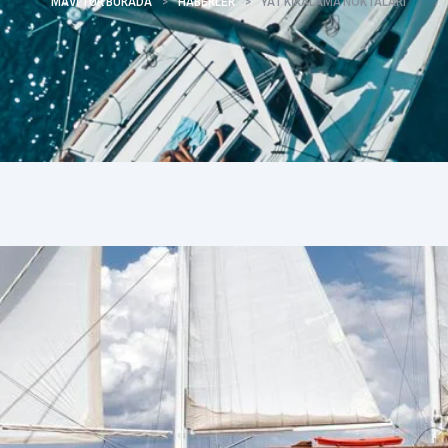
MAVI TUR BURADA
>
HABERLER
>
YAT KIRALAMA NOKTALARI