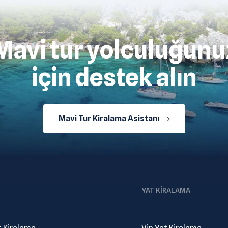
Mavi tur yolculuğunu
için destek alın
Mavi Tur Kiralama Asistanı
YAT KIRALAMA