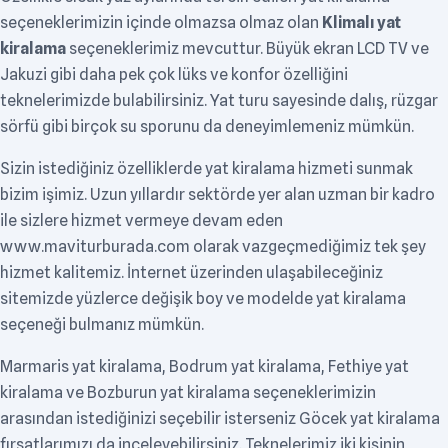
seçeneklerimizin içinde olmazsa olmaz olan
Klimalı yat
kiralama
seçeneklerimiz mevcuttur. Büyük ekran LCD TV ve
Jakuzi gibi daha pek çok lüks ve konfor özelliğini
teknelerimizde bulabilirsiniz. Yat turu sayesinde dalış, rüzgar
sörfü gibi birçok su sporunu da deneyimlemeniz mümkün.
Sizin istediğiniz özelliklerde yat kiralama hizmeti sunmak
bizim işimiz. Uzun yıllardır sektörde yer alan uzman bir kadro
ile sizlere hizmet vermeye devam eden
www.maviturburada.com olarak vazgeçmediğimiz tek şey
hizmet kalitemiz. İnternet üzerinden ulaşabileceğiniz
sitemizde yüzlerce değişik boy ve modelde yat kiralama
seçeneği bulmanız mümkün.
Marmaris yat kiralama, Bodrum yat kiralama, Fethiye yat
kiralama ve Bozburun yat kiralama seçeneklerimizin
arasından istediğinizi seçebilir isterseniz Göcek yat kiralama
fırsatlarımızı da inceleyebilirsiniz. Teknelerimiz iki kişinin