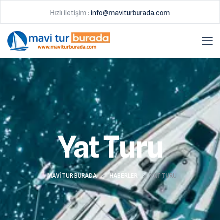
Hızlı iletişim :
info@maviturburada.com
Yat Turu
MAVI TUR BURADA
>
HABERLER
>
YAT TURU