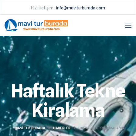
Hızlı iletişim :
info@maviturburada.com
Haftalık Tekne
Kiralama
MAVI TUR BURADA
>
HABERLER
>
HAFTALIK TEKNE KIRALAMA