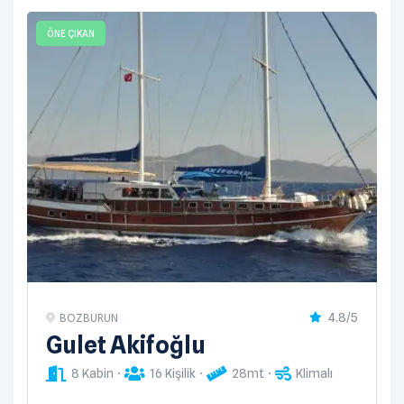
ÖNE ÇIKAN
4.8/5
BOZBURUN
Gulet Akifoğlu
8 Kabin
16 Kişilik
28mt
Klimalı