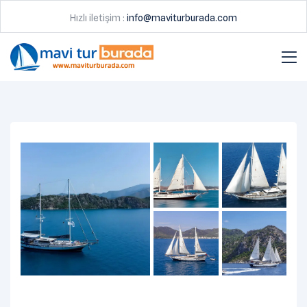
Hızlı iletişim :
info@maviturburada.com