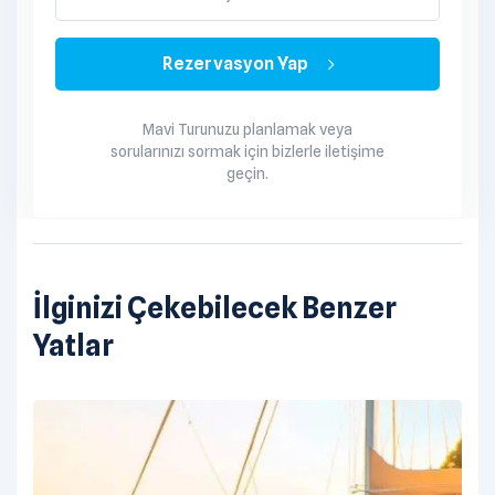
Her seçenekte tüm servis tekne personeli tarafından
yapılmaktadır. Kumanya listesi hazırlanırken tekne
Rezervasyon Yap
personeli de dikkate alınır.
Mavi Turunuzu planlamak veya
sorularınızı sormak için bizlerle iletişime
geçin.
İlginizi Çekebilecek Benzer
Yatlar