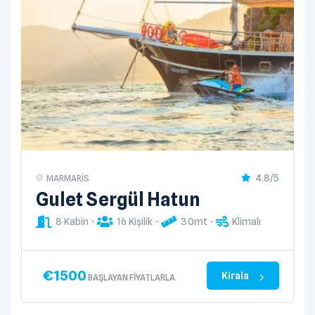
4.8/5
MARMARIS
Gulet Sergül Hatun
8 Kabin
16 Kişilik
30mt
Klimalı
€
1500
Kirala
BAŞLAYAN FIYATLARLA