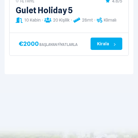
4.8/5
FETHIYE
Gulet Holiday 5
10 Kabin
20 Kişilik
28mt
Klimalı
€
2000
Kirala
BAŞLAYAN FIYATLARLA