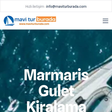
Hızlı iletişim :
info@maviturburada.com
Marmaris
Gulet
Kiralama