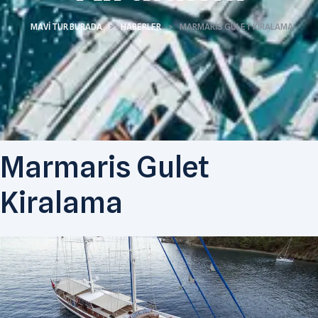
MAVI TUR BURADA
>
HABERLER
>
MARMARIS GULET KIRALAMA
Marmaris Gulet
Kiralama