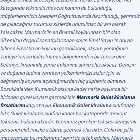
kategoride teknenin mevcut konum da bulunduğu,
müşterilerimizin talepleri Doğrultusunda hazırlandığı, şehrimiz
de çıkacağınız turumuz sizlerde unutulmaz bir anı olarak
kalacaktır. Marmaris’in en önemli koylarından biri olan
ülkemizin değerli sanatçılarından sayın Emel Sayın’ın adıyla
bilinen Emel Sayın koyunu görebilecek, akşam yemeğinizi
Türkiye’nin en kaliteli liman bölgelerinden bir tanesi olan
Selimiye limanında yeme imkanına sahip olacaksınız. Denizin
ve doğanın tadına varırken yelkenlerimizi sizler için el
değmemiş koylara açacağımızdan hiç şüpheniz olmasın.
Bozukkale’den Kumlubük plajına kadar hafta boyunca bir
birinden güzel koyları gezmek için
Marmaris Gulet kiralama
fırsatlarını
kaçırmayın.
Ekonomik Gulet kiralama
sınıfından,
lüks Gulet kiralama sınıfına kadar her kategoride mevcut
tekneniz bulunmaktadır. Yapmanız gereken tek şey deneyimli
personel ekibimizke irtibata geçmek olacaktır. Gelin bu yıl ki
maceramıza bu mükemmel şehri de ortak edelim. Marmaris