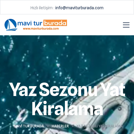
Hızlı iletişim :
info@maviturburada.com
Yaz Sezonu Yat
Kiralama
MAVI TUR BURADA
>
HABERLER
>
YAZ SEZONU YAT KIRALAMA