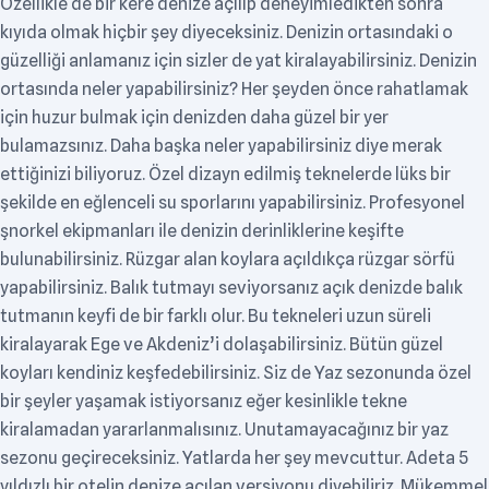
Özellikle de bir kere denize açılıp deneyimledikten sonra
kıyıda olmak hiçbir şey diyeceksiniz. Denizin ortasındaki o
güzelliği anlamanız için sizler de yat kiralayabilirsiniz. Denizin
ortasında neler yapabilirsiniz? Her şeyden önce rahatlamak
için huzur bulmak için denizden daha güzel bir yer
bulamazsınız. Daha başka neler yapabilirsiniz diye merak
ettiğinizi biliyoruz. Özel dizayn edilmiş teknelerde lüks bir
şekilde en eğlenceli su sporlarını yapabilirsiniz. Profesyonel
şnorkel ekipmanları ile denizin derinliklerine keşifte
bulunabilirsiniz. Rüzgar alan koylara açıldıkça rüzgar sörfü
yapabilirsiniz. Balık tutmayı seviyorsanız açık denizde balık
tutmanın keyfi de bir farklı olur. Bu tekneleri uzun süreli
kiralayarak Ege ve Akdeniz’i dolaşabilirsiniz. Bütün güzel
koyları kendiniz keşfedebilirsiniz. Siz de Yaz sezonunda özel
bir şeyler yaşamak istiyorsanız eğer kesinlikle tekne
kiralamadan yararlanmalısınız. Unutamayacağınız bir yaz
sezonu geçireceksiniz. Yatlarda her şey mevcuttur. Adeta 5
yıldızlı bir otelin denize açılan versiyonu diyebiliriz. Mükemmel