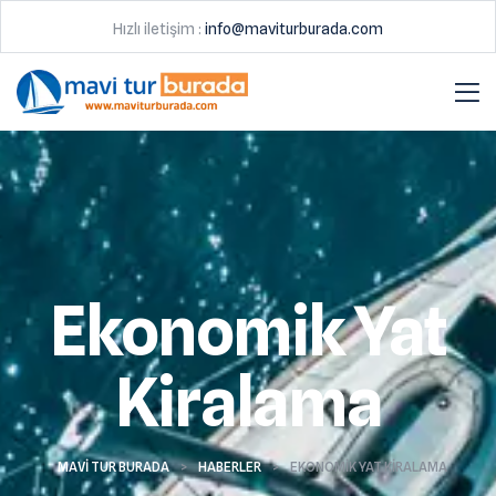
Hızlı iletişim :
info@maviturburada.com
Ekonomik Yat
Kiralama
MAVI TUR BURADA
>
HABERLER
>
EKONOMIK YAT KIRALAMA