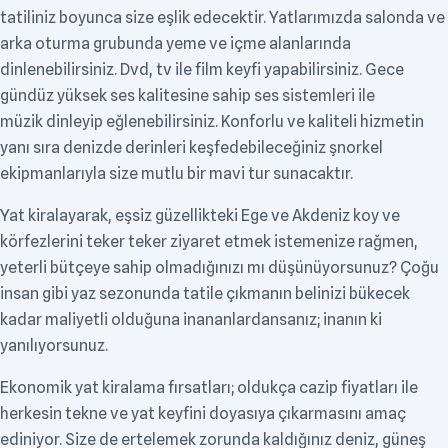
tatiliniz boyunca size eşlik edecektir. Yatlarımızda salonda ve
arka oturma grubunda yeme ve içme alanlarında
dinlenebilirsiniz. Dvd, tv ile film keyfi yapabilirsiniz. Gece
gündüz yüksek ses kalitesine sahip ses sistemleri ile
müzik dinleyip eğlenebilirsiniz. Konforlu ve kaliteli hizmetin
yanı sıra denizde derinleri keşfedebileceğiniz şnorkel
ekipmanlarıyla size mutlu bir mavi tur sunacaktır.
Yat kiralayarak, eşsiz güzellikteki Ege ve Akdeniz koy ve
körfezlerini teker teker ziyaret etmek istemenize rağmen,
yeterli bütçeye sahip olmadığınızı mı düşünüyorsunuz? Çoğu
insan gibi yaz sezonunda tatile çıkmanın belinizi bükecek
kadar maliyetli olduğuna inananlardansanız; inanın ki
yanılıyorsunuz.
Ekonomik yat kiralama fırsatları; oldukça cazip fiyatları ile
herkesin tekne ve yat keyfini doyasıya çıkarmasını amaç
ediniyor. Size de ertelemek zorunda kaldığınız deniz, güneş