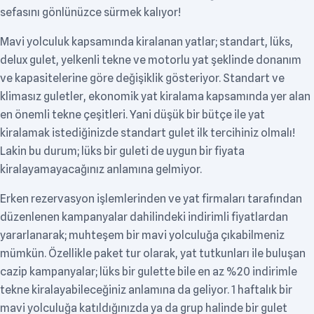
sefasını gönlünüzce sürmek kalıyor!
Mavi yolculuk kapsamında kiralanan yatlar; standart, lüks,
delux gulet, yelkenli tekne ve motorlu yat şeklinde donanım
ve kapasitelerine göre değişiklik gösteriyor. Standart ve
klimasız guletler, ekonomik yat kiralama kapsamında yer alan
en önemli tekne çeşitleri. Yani düşük bir bütçe ile yat
kiralamak istediğinizde standart gulet ilk tercihiniz olmalı!
Lakin bu durum; lüks bir guleti de uygun bir fiyata
kiralayamayacağınız anlamına gelmiyor.
Erken rezervasyon işlemlerinden ve yat firmaları tarafından
düzenlenen kampanyalar dahilindeki indirimli fiyatlardan
yararlanarak; muhteşem bir mavi yolculuğa çıkabilmeniz
mümkün. Özellikle paket tur olarak, yat tutkunları ile buluşan
cazip kampanyalar; lüks bir gulette bile en az %20 indirimle
tekne kiralayabileceğiniz anlamına da geliyor. 1 haftalık bir
mavi yolculuğa katıldığınızda ya da grup halinde bir gulet