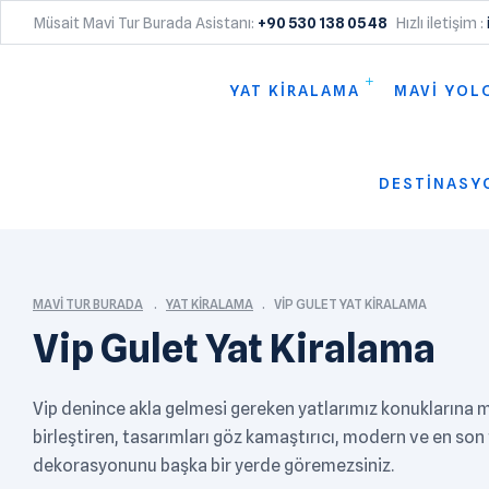
Müsait Mavi Tur Burada Asistanı:
+90 530 138 05 48
Hızlı iletişim :
YAT KİRALAMA
MAVİ YOL
DESTİNASY
MAVI TUR BURADA
YAT KIRALAMA
VIP GULET YAT KIRALAMA
Vip Gulet Yat Kiralama
Vip denince akla gelmesi gereken yatlarımız konuklarına m
birleştiren, tasarımları göz kamaştırıcı, modern ve en son t
dekorasyonunu başka bir yerde göremezsiniz.