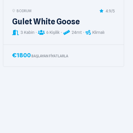
4.9/5
BODRUM
Gulet Arif Kaptan A
6 Kabin
12 Kişilik
36mt
Klimalı
€
3000
BAŞLAYAN FIYATLARLA