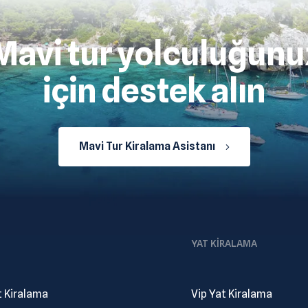
Mavi tur yolculuğunu
için destek alın
Mavi Tur Kiralama Asistanı
YAT KIRALAMA
t Kiralama
Vip Yat Kiralama