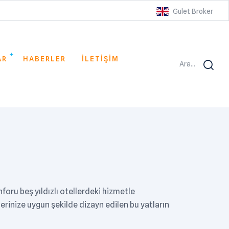
Gulet Broker
AR
HABERLER
İLETİŞİM
Ara...
oru beş yıldızlı otellerdeki hizmetle
lerinize uygun şekilde dizayn edilen bu yatların