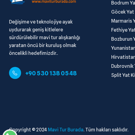
.
Bodrum Ya
.
Göcek Yat
.
Marmaris Y
Değişime ve teknolojiye ayak
uydurarak geniş kitlelere
.
Fethiye Ya
sürdürülebilir mavi tur alışkanlığı
.
Bozburun Y
yaratan öncü bir kuruluş olmak
.
Yunanistan
öncelikli hedefimizdir..
.
Hirvatista
.
Dubrovnik 
+90 530 138 05 48
.
Split Yat K
Copyright © 2024
Mavi Tur Burada
. Tüm hakları saklıdır.