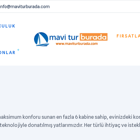
info@maviturburada.com
CULUK
FIRSATL
ONLAR
aksimum konforu sunan en fazla 6 kabine sahip, evinizdeki konf
eknolojiyle donatılmış yatlarımızdır. Her türlü ihtiyaç ve istek