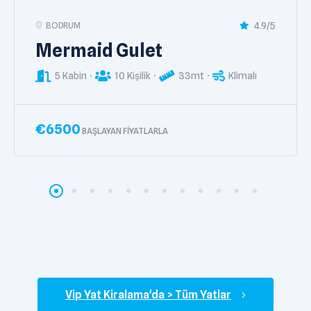
4.9/5
BODRUM
Gulet White Goose
3 Kabin
6 Kişilik
24mt
Klimalı
€
1800
BAŞLAYAN FIYATLARLA
Vip Yat Kiralama'da > Tüm Yatlar