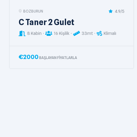
4.9/5
BODRUM
Mermaid Gulet
5 Kabin
10 Kişilik
33mt
Klimalı
€
6500
BAŞLAYAN FIYATLARLA