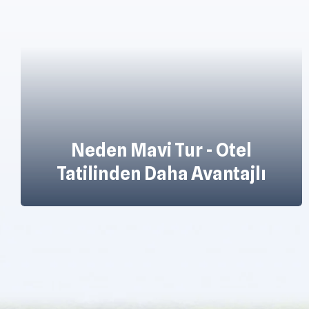
Özel Gulet Kiralayarak
Hayalinizdeki Tatili Yapın