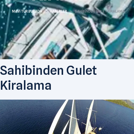
MAVI TUR BURADA
>
HABERLER
>
SAHIBINDEN GULET KIRALAMA
Sahibinden Gulet
Kiralama