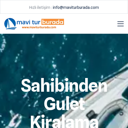
Hızlı iletişim :
info@maviturburada.com
Sahibinden
Gulet
Kiralama