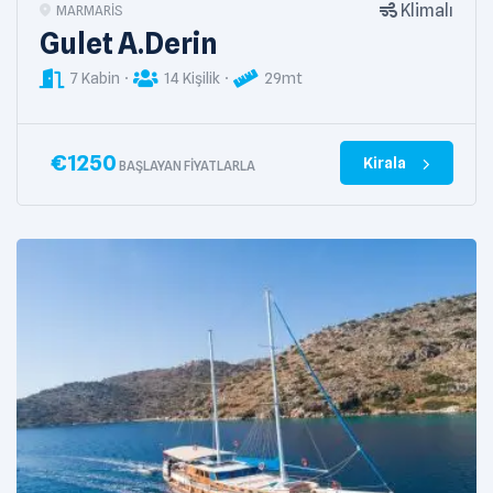
Klimalı
MARMARIS
Gulet A.Derin
7 Kabin
14 Kişilik
29mt
€
1250
Kirala
BAŞLAYAN FIYATLARLA