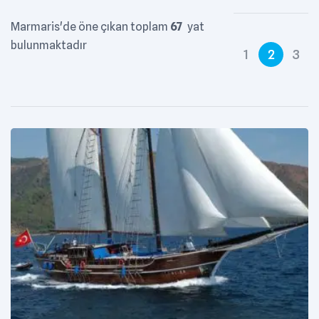
Marmaris'de öne çıkan toplam
67
yat
bulunmaktadır
1
2
3