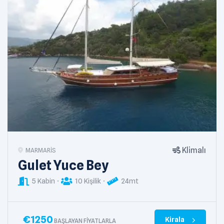
Klimalı
MARMARIS
Gulet Yuce Bey
5 Kabin
10 Kişilik
24mt
€
1250
Kirala
BAŞLAYAN FIYATLARLA