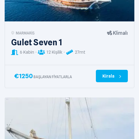
Klimalı
MARMARIS
Gulet Seven 1
6 Kabin
12 Kişilik
27mt
€
1250
Kirala
BAŞLAYAN FIYATLARLA