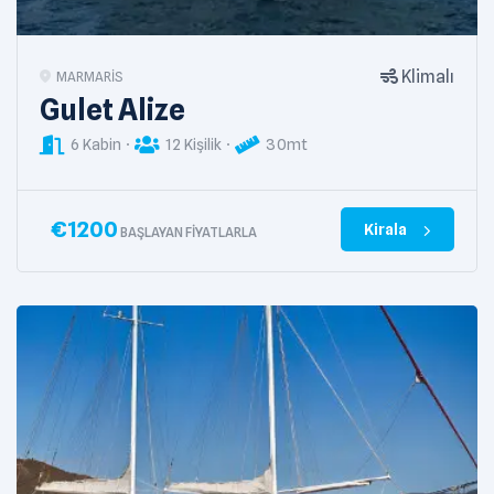
Klimalı
MARMARIS
Gulet Alize
6 Kabin
12 Kişilik
30mt
€
1200
Kirala
BAŞLAYAN FIYATLARLA