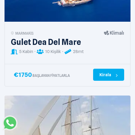
Klimalı
MARMARIS
Gulet Dea Del Mare
5 Kabin
10 Kişilik
28mt
€
1750
Kirala
BAŞLAYAN FIYATLARLA