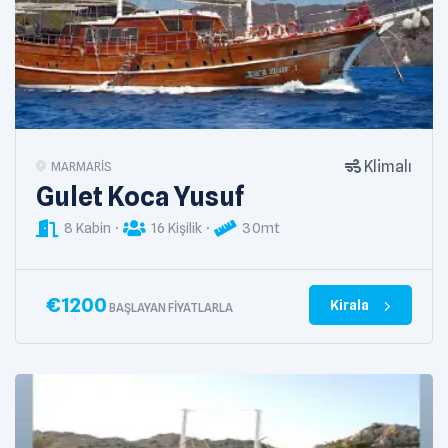
Klimalı
MARMARIS
Gulet Koca Yusuf
8 Kabin
16 Kişilik
30mt
€
1200
Kirala
BAŞLAYAN FIYATLARLA