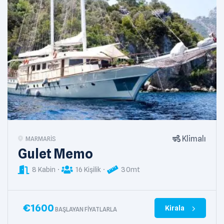
Klimalı
MARMARIS
Gulet Memo
8 Kabin
16 Kişilik
30mt
€
1600
Kirala
BAŞLAYAN FIYATLARLA