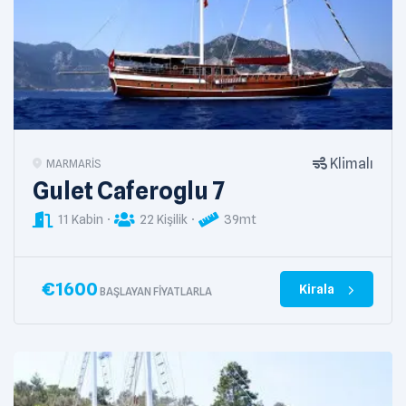
Klimalı
MARMARIS
Gulet Caferoglu 7
11 Kabin
22 Kişilik
39mt
€
1600
Kirala
BAŞLAYAN FIYATLARLA