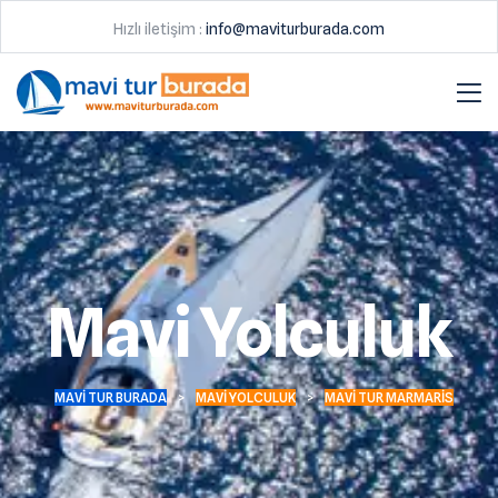
Hızlı iletişim :
info@maviturburada.com
Mavi Yolculuk
MAVI TUR BURADA
>
MAVI YOLCULUK
>
MAVI TUR MARMARIS