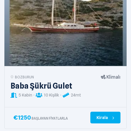
Klimalı
BOZBURUN
Baba Şükrü Gulet
5 Kabin
10 Kişilik
24mt
€
1250
Kirala
BAŞLAYAN FIYATLARLA