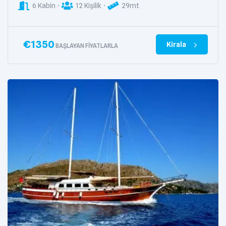
6 Kabin
12 Kişilik
29mt
€
1350
Kirala
BAŞLAYAN FIYATLARLA